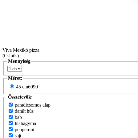
Viva Mexikó pizza
(Csípős)
Mennyiség
Méret:
45 cm
6090
Összetevők:
paradicsomos alap
darált hús
bab
lilahagyma
pepperoni
sajt