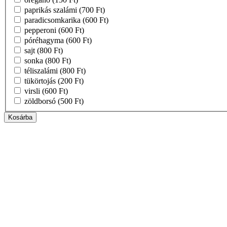
paprikás szalámi
(700 Ft)
paradicsomkarika
(600 Ft)
pepperoni
(600 Ft)
póréhagyma
(600 Ft)
sajt
(800 Ft)
sonka
(800 Ft)
téliszalámi
(800 Ft)
tükörtojás
(200 Ft)
virsli
(600 Ft)
zöldborsó
(500 Ft)