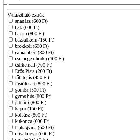
Választható extrák
ananász
(600 Ft)
bab
(600 Ft)
bacon
(800 Ft)
bazsalikom
(150 Ft)
brokkoli
(600 Ft)
camambert
(800 Ft)
csemege uborka
(500 Ft)
csirkemell
(700 Ft)
Erős Pista
(200 Ft)
főtt tojás
(450 Ft)
füstölt sajt
(800 Ft)
gomba
(500 Ft)
gyros hús
(800 Ft)
juhtúró
(800 Ft)
kapor
(150 Ft)
kolbász
(800 Ft)
kukorica
(600 Ft)
lilahagyma
(600 Ft)
olívabogyó
(600 Ft)
oregánó
(150 Ft)