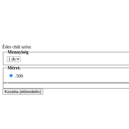
Édes chili szósz
Mennyiség
Méret:
.
500