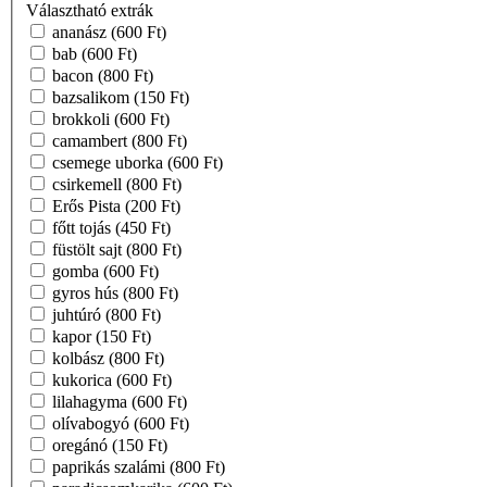
Választható extrák
ananász
(600 Ft)
bab
(600 Ft)
bacon
(800 Ft)
bazsalikom
(150 Ft)
brokkoli
(600 Ft)
camambert
(800 Ft)
csemege uborka
(600 Ft)
csirkemell
(800 Ft)
Erős Pista
(200 Ft)
főtt tojás
(450 Ft)
füstölt sajt
(800 Ft)
gomba
(600 Ft)
gyros hús
(800 Ft)
juhtúró
(800 Ft)
kapor
(150 Ft)
kolbász
(800 Ft)
kukorica
(600 Ft)
lilahagyma
(600 Ft)
olívabogyó
(600 Ft)
oregánó
(150 Ft)
paprikás szalámi
(800 Ft)