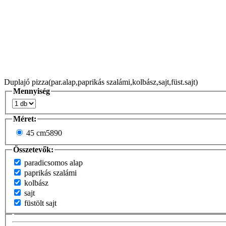
Duplajó pizza(par.alap,paprikás szalámi,kolbász,sajt,füst.sajt)
Mennyiség
Méret:
45 cm
5890
Összetevők:
paradicsomos alap
paprikás szalámi
kolbász
sajt
füstölt sajt