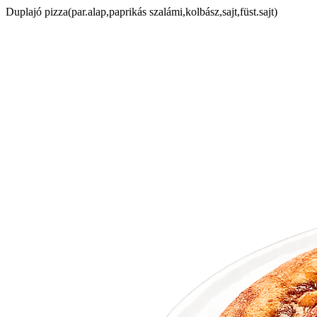
Duplajó pizza(par.alap,paprikás szalámi,kolbász,sajt,füst.sajt)