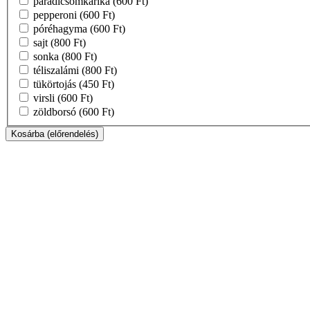
paradicsomkarika
(600 Ft)
pepperoni
(600 Ft)
póréhagyma
(600 Ft)
sajt
(800 Ft)
sonka
(800 Ft)
téliszalámi
(800 Ft)
tükörtojás
(450 Ft)
virsli
(600 Ft)
zöldborsó
(600 Ft)