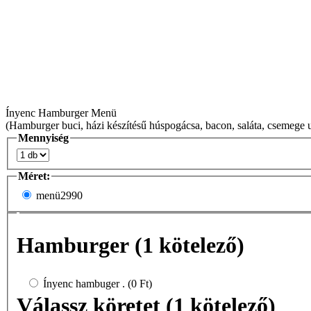
Ínyenc Hamburger Menü
(Hamburger buci, házi készítésű húspogácsa, bacon, saláta, csemege 
Mennyiség
Méret:
menü
2990
Hamburger (1 kötelező)
Ínyenc hambuger . (0 Ft)
Válassz köretet (1 kötelező)