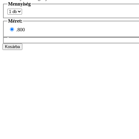
Mennyiség
Méret:
.
800