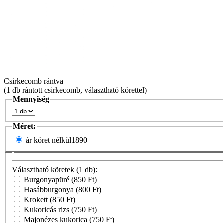
Csirkecomb rántva
(1 db rántott csirkecomb, választható körettel)
Mennyiség
Méret:
ár köret nélkül
1890
Választható köretek (1 db):
Burgonyapüré
(850 Ft)
Hasábburgonya
(800 Ft)
Krokett
(850 Ft)
Kukoricás rizs
(750 Ft)
Majonézes kukorica
(750 Ft)