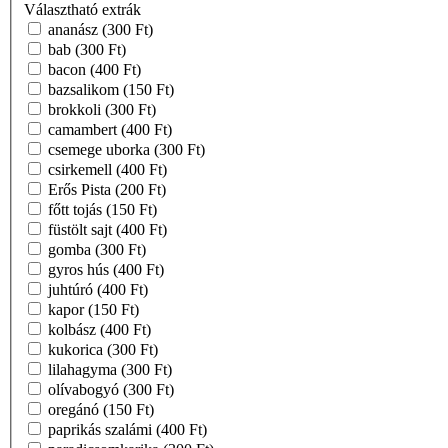
Választható extrák
ananász
(300 Ft)
bab
(300 Ft)
bacon
(400 Ft)
bazsalikom
(150 Ft)
brokkoli
(300 Ft)
camambert
(400 Ft)
csemege uborka
(300 Ft)
csirkemell
(400 Ft)
Erős Pista
(200 Ft)
főtt tojás
(150 Ft)
füstölt sajt
(400 Ft)
gomba
(300 Ft)
gyros hús
(400 Ft)
juhtúró
(400 Ft)
kapor
(150 Ft)
kolbász
(400 Ft)
kukorica
(300 Ft)
lilahagyma
(300 Ft)
olívabogyó
(300 Ft)
oregánó
(150 Ft)
paprikás szalámi
(400 Ft)