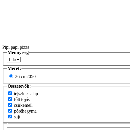
Pipi papi pizza
Mennyiség
Méret:
26 cm
2050
Összetevők:
tejszínes alap
főtt tojás
csirkemell
póréhagyma
sajt