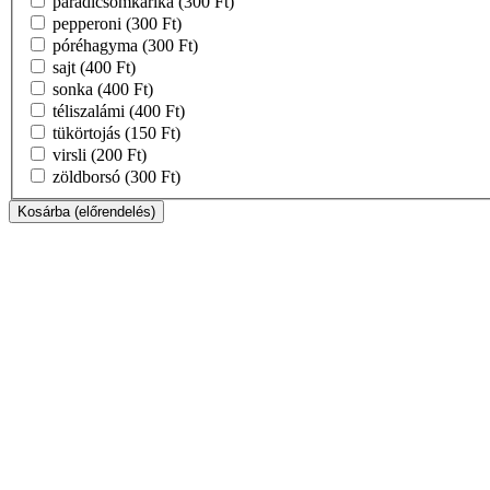
paradicsomkarika
(300 Ft)
pepperoni
(300 Ft)
póréhagyma
(300 Ft)
sajt
(400 Ft)
sonka
(400 Ft)
téliszalámi
(400 Ft)
tükörtojás
(150 Ft)
virsli
(200 Ft)
zöldborsó
(300 Ft)