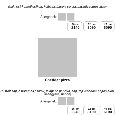
Sajt álom pizza
(sajtkrém alap, sajt, füstölt sajt, camembert sajt, tökmag, napraforgómag,
szezámmag, parmezán)
32 cm
2990
Prémium pizzák
Magyaros pizza
Csípős
(paradicsomos alap, bacon, kolbász, gomba, lilahagyma, pepperoni, sajt)