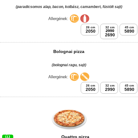
(paradicsomos alap, bacon, kolbász, camambert, füstölt sajt)
Allergének:
26 cm
32 cm
45 cm
2050
2990
5890
2690
Bolognai pizza
(bolognai ragu, sajt)
Allergének:
26 cm
32 cm
45 cm
2050
2990
5890