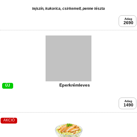
tejszín, kukorica, csirkemell, penne tészta
Adag
2690
Eperkrémleves
ÚJ
Adag
1490
AKCIÓ