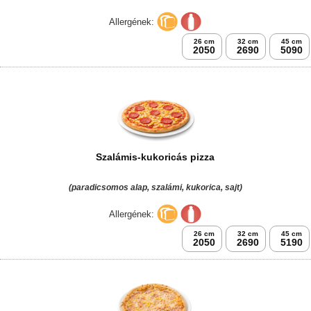
Allergének:
26 cm
32 cm
45 cm
2050
2690
5090
Szalámis-kukoricás pizza
(paradicsomos alap, szalámi, kukorica, sajt)
Allergének:
26 cm
32 cm
45 cm
2050
2690
5190