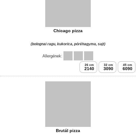
Joci kedvence(mustáros tejfölös alap,fött tarja,csemege
ubi,fött tojás,császárszalonna,sajt)
(mustáros tejfölös alap, főtt tarja, csemege uborka, főtt tojás, császár
szalonna)
26 cm
32 cm
45 cm
2050
2990
5890
Carlos csirkés pizzája
(cheddar sajt alap, kaliforniai paprika, koktél paradicsom, sajt, párizsias
csirkemell csíkok, majonéz, ketchup)
32 cm
3290
AKCIÓ