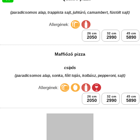
Quattro pizza
ÚJ
(paradicsomos alap, trappista sajt, juhtúró, camambert, füstölt sajt)
Allergének:
26 cm
32 cm
45 cm
2050
2990
5890
Maffiózó pizza
csípős
(paradicsomos alap, sonka, főtt tojás, kolbász, pepperoni, sajt)