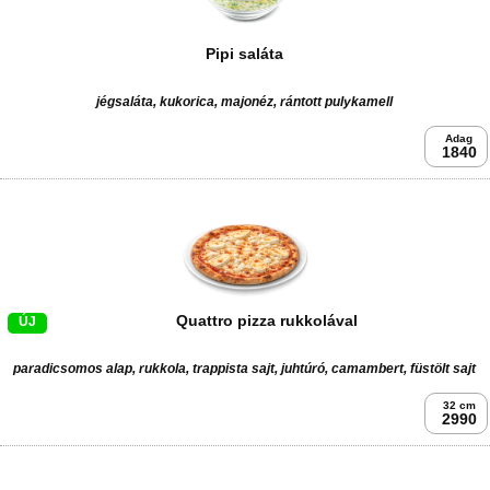
Pipi saláta
jégsaláta, kukorica, majonéz, rántott pulykamell
Adag
1840
Quattro pizza rukkolával
ÚJ
paradicsomos alap, rukkola, trappista sajt, juhtúró, camambert, füstölt sajt
32 cm
2990