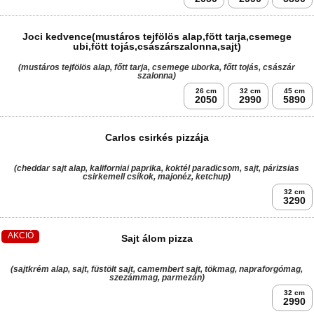
(fokhagymás tejszínes alap, bacon, csirkemell, bab, hagyma, sajt)
Allergének:
26 cm
32 cm
45 cm
2050
2990
5890
Gyrosos pizza
(tejfölös-fokhagymás alap, gyros hús, lilahagyma, paradicsom, uborka, sajt)
Allergének:
26 cm
32 cm
45 cm
2050
2990
5890