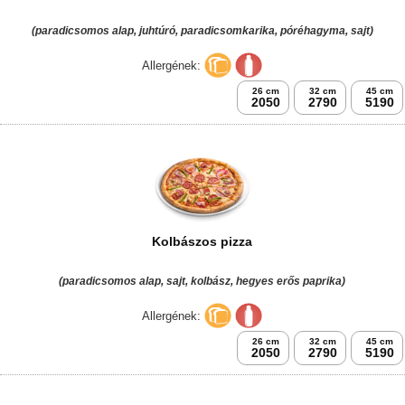
(paradicsomos alap, juhtúró, paradicsomkarika, póréhagyma, sajt)
Allergének:
26 cm
32 cm
45 cm
2050
2790
5190
Kolbászos pizza
(paradicsomos alap, sajt, kolbász, hegyes erős paprika)
Allergének:
26 cm
32 cm
45 cm
2050
2790
5190