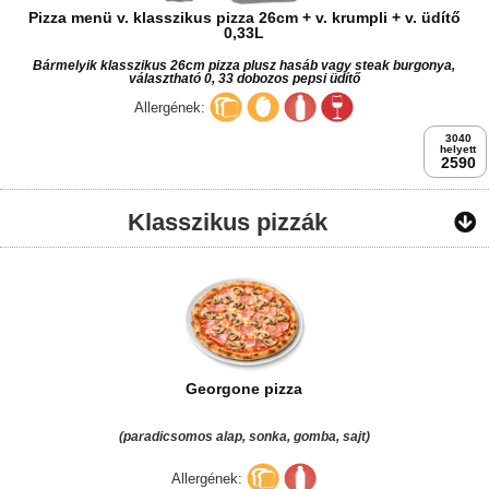
Pizza menü v. klasszikus pizza 26cm + v. krumpli + v. üdítő
0,33L
Bármelyik klasszikus 26cm pizza plusz hasáb vagy steak burgonya,
választható 0, 33 dobozos pepsi üdítő
Allergének:
3040
helyett
2590
Klasszikus pizzák
Georgone pizza
(paradicsomos alap, sonka, gomba, sajt)
Allergének: