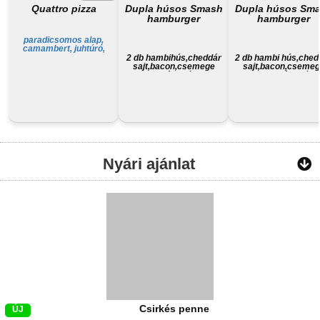
Quattro pizza
Dupla húsos Smash
Dupla húsos Sm
hamburger
hamburger
paradicsomos alap,
camambert, juhtúró,
füstölt sajt, trappista sajt,
2 db hambihús,cheddár
2 db hambi hús,ched
sajt,bacon,csemege
sajt,bacon,cseme
ubi,háziszósz
uborka,háziszósz,
választható krumpli, ü
Nyári ajánlat
Csirkés penne
ÚJ