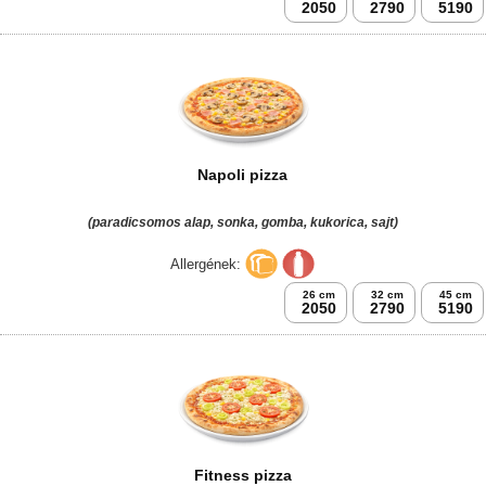
2050
2790
5190
Napoli pizza
(paradicsomos alap, sonka, gomba, kukorica, sajt)
Allergének:
26 cm
32 cm
45 cm
2050
2790
5190
Fitness pizza