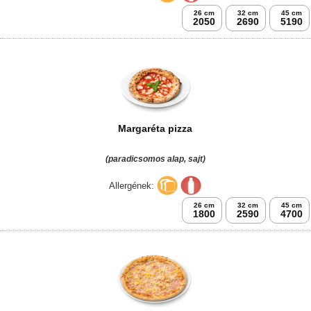
26 cm
32 cm
45 cm
2050
2690
5190
Margaréta pizza
(paradicsomos alap, sajt)
Allergének:
26 cm
32 cm
45 cm
1800
2590
4700