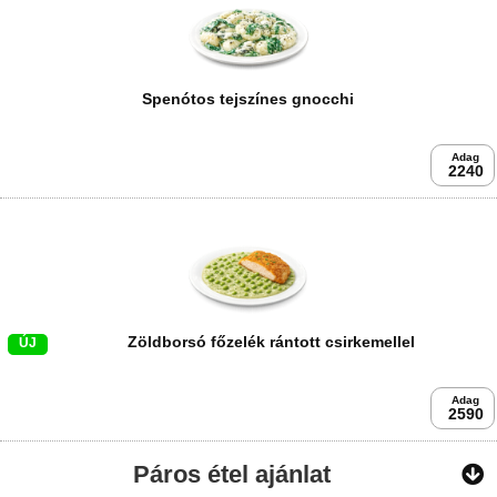
Spenótos tejszínes gnocchi
Adag
2240
Zöldborsó főzelék rántott csirkemellel
ÚJ
Adag
2590
Páros étel ajánlat