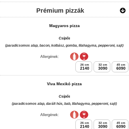
BBQ pizza
(barbecue alap, bacon, hagyma, csirke, sajt)
Allergének:
26 cm
32 cm
45 cm
2050
2990
5890
Róma pizza
(paradicsomos alap, sonka, paprikás szalámi, kukorica, hagyma, sajt)
Allergének: