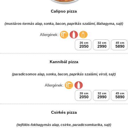
8 db
(paradicsomos alap, fokhagymamártás, sajt, sonka)
Allergének:
32 cm
2990
Cezare pizza
(paradicsomos alap, bacon, téli szalámi, tükörtojás, sajt)
Allergének:
26 cm
32 cm
45 cm
2050
2990
5890