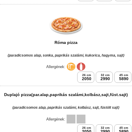
Rigoli pizza
(tejszínes alap, gomba, kukorica, csirkemell, camambert, sajt)
Allergének:
26 cm
32 cm
45 cm
2050
2990
5890
El Pietro pizza