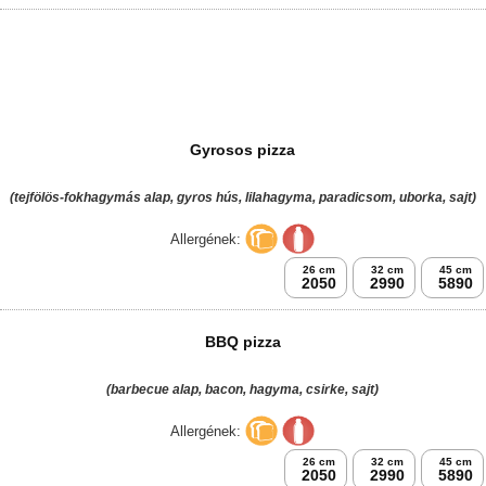
Pipi papi pizza
(tejszínes alap, főtt tojás, csirkemell, póréhagyma, sajt)
Allergének:
26 cm
32 cm
45 cm
2050
2990
5890
Avanti pizza
(paradicsomos alap, paradicsomkarika, csirkemell, kukorica, sajt)
Allergének:
26 cm
32 cm
45 cm
2050
2990
5890