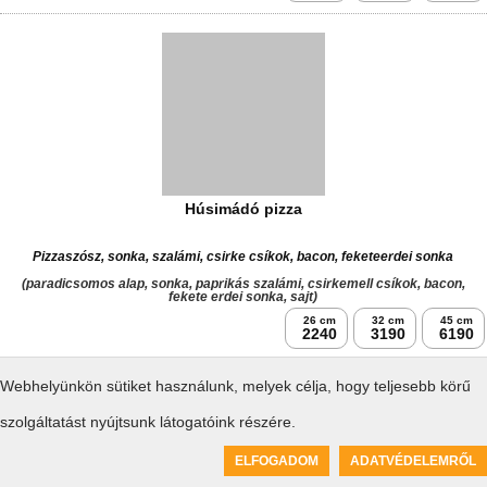
Allergének:
26 cm
32 cm
45 cm
2140
3090
6090
Viva Mexikó pizza
Csípős
(paradicsomos alap, darált hús, bab, lilahagyma, pepperoni, sajt)
Allergének:
26 cm
32 cm
45 cm
2140
3090
6090
Webhelyünkön sütiket használunk, melyek célja, hogy teljesebb körű
szolgáltatást nyújtsunk látogatóink részére.
Piedone pizza
0
ELFOGADOM
ADATVÉDELEMRŐL
Kosár üres
Csípős