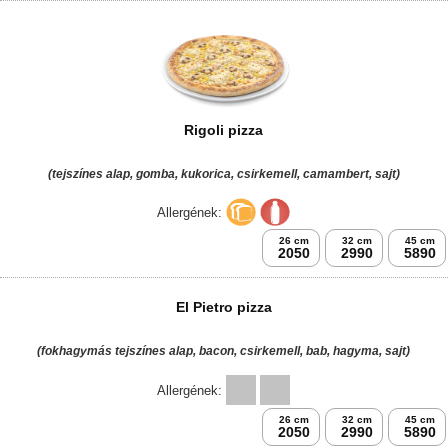
Allergének:
26 cm
32 cm
45 cm
2050
2990
5890
Csirkés pizza
(tejfölös-fokhagymás alap, csirke, paradicsomkarika, sajt)
Allergének:
26 cm
32 cm
45 cm
2050
2990
5890