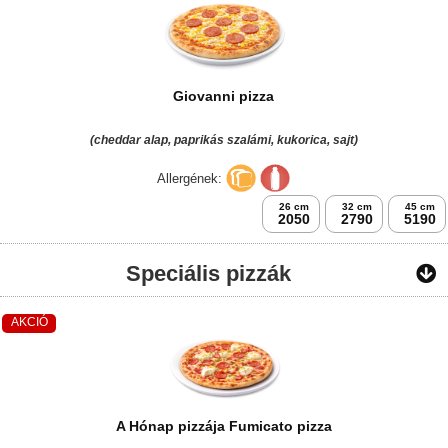
Giovanni pizza
(cheddar alap, paprikás szalámi, kukorica, sajt)
Allergének:
26 cm
32 cm
45 cm
2050
2790
5190
Speciális pizzák
AKCIÓ
A Hónap pizzája Fumicato pizza