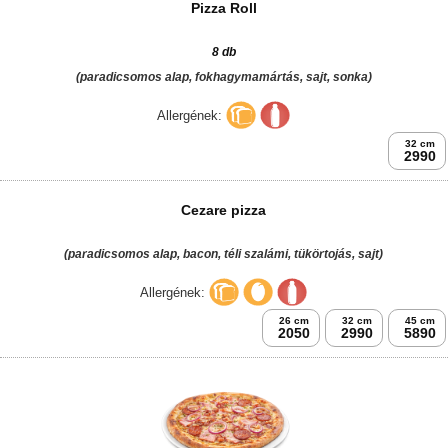
Don Carlos pizza
(sajt alap, sonka, bacon, téli szalámi, póréhagyma, sajt)
Allergének:
26 cm
32 cm
45 cm
2050
2990
5890
Pizza Roll