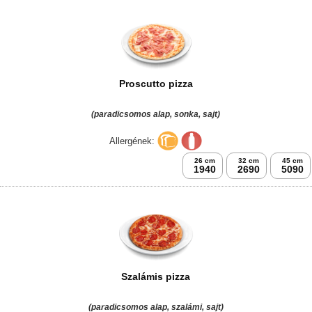
Proscutto pizza
(paradicsomos alap, sonka, sajt)
Allergének:
26 cm
32 cm
45 cm
1940
2690
5090
Szalámis pizza
(paradicsomos alap, szalámi, sajt)