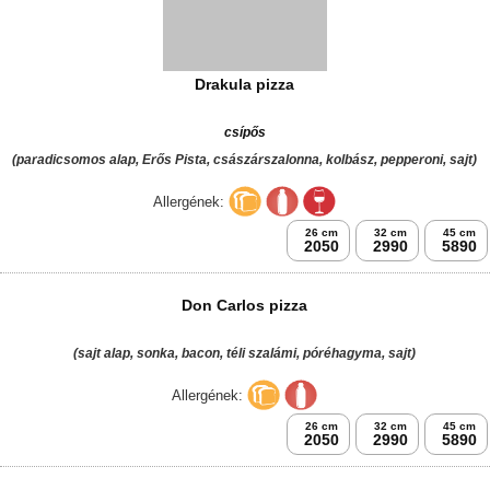
Allergének:
26 cm
32 cm
45 cm
2050
2990
5890
Drakula pizza
csípős
(paradicsomos alap, Erős Pista, császárszalonna, kolbász, pepperoni, sajt)
Allergének:
26 cm
32 cm
45 cm
2050
2990
5890