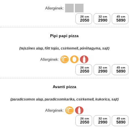
Calipso pizza
(mustáros-tormás alap, sonka, bacon, paprikás szalámi, lilahagyma, sajt)
Allergének:
26 cm
32 cm
45 cm
2050
2990
5890
Kannibál pizza
(paradicsomos alap, sonka, bacon, paprikás szalámi, virsli, sajt)