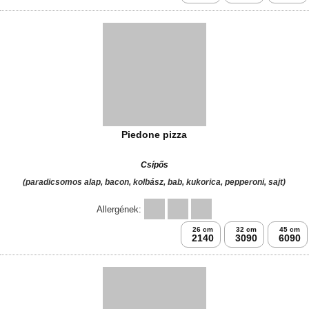
26 cm
32 cm
45 cm
2050
2990
5890
Duplajó pizza(par.alap,paprikás szalámi,kolbász,sajt,füst.sajt)
(paradicsomos alap, paprikás szalámi, kolbász, sajt, füstölt sajt)
Allergének:
26 cm
32 cm
45 cm
2050
2990
5890