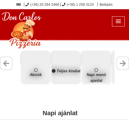
(+36) 20 284 2466
(+36) 1 258 3124
Belépés
Teljes kínálat
Akciók
Napi menü
Új ét
ajanlat
Napi ajánlat