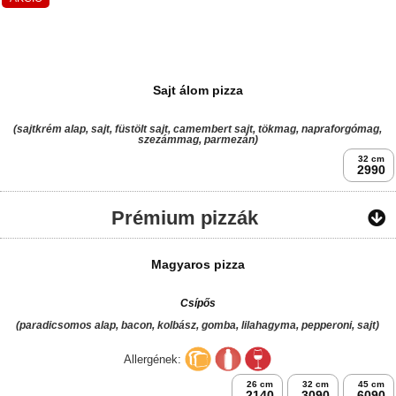
(cheddar sajt alap, kaliforniai paprika, koktél paradicsom, sajt, párizsias
csirkemell csíkok, majonéz, ketchup)
32 cm
3290
AKCIÓ
Sajt álom pizza
(sajtkrém alap, sajt, füstölt sajt, camembert sajt, tökmag, napraforgómag,
szezámmag, parmezán)
32 cm
2990
Prémium pizzák