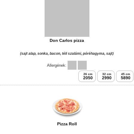
Don Carlos pizza
(sajt alap, sonka, bacon, téli szalámi, póréhagyma, sajt)
Allergének:
26 cm
32 cm
45 cm
2050
2990
5890
Pizza Roll