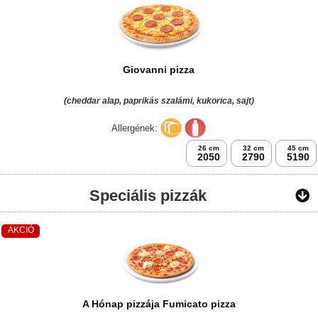
Giovanni pizza
(cheddar alap, paprikás szalámi, kukorica, sajt)
Allergének:
26 cm
32 cm
45 cm
2050
2790
5190
Speciális pizzák
AKCIÓ
A Hónap pizzája Fumicato pizza