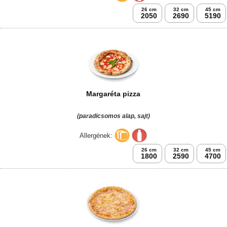
26 cm
32 cm
45 cm
2050
2690
5190
Margaréta pizza
(paradicsomos alap, sajt)
Allergének:
26 cm
32 cm
45 cm
1800
2590
4700