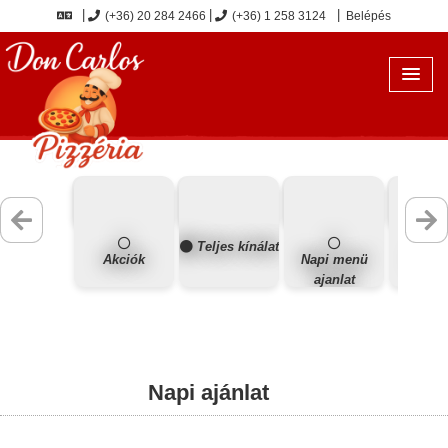
(+36) 20 284 2466
(+36) 1 258 3124
Belépés
Teljes kínálat
Akciók
Napi menü
Új ét
ajanlat
Napi ajánlat