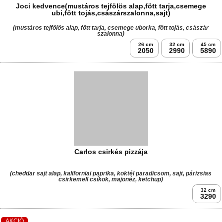
Joci kedvence(mustáros tejfölös alap,fött tarja,csemege
ubi,fött tojás,császárszalonna,sajt)
(mustáros tejfölös alap, főtt tarja, csemege uborka, főtt tojás, császár
szalonna)
26 cm
32 cm
45 cm
2050
2990
5890
Carlos csirkés pizzája