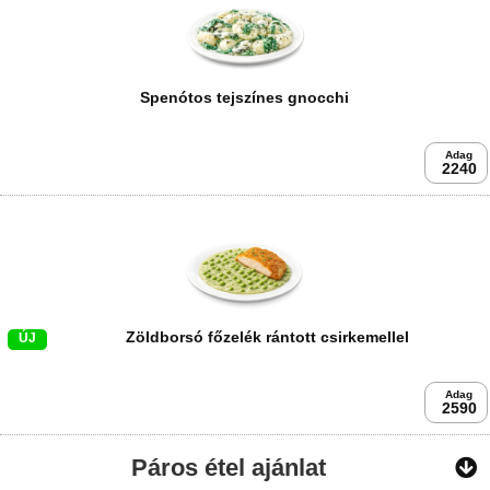
Spenótos tejszínes gnocchi
Adag
2240
Zöldborsó főzelék rántott csirkemellel
ÚJ
Adag
2590
Páros étel ajánlat