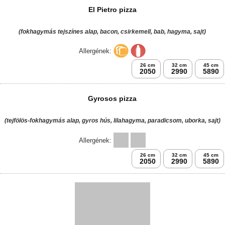
El Pietro pizza
(fokhagymás tejszínes alap, bacon, csirkemell, bab, hagyma, sajt)
Allergének:
26 cm
32 cm
45 cm
2050
2990
5890
Gyrosos pizza
(tejfölös-fokhagymás alap, gyros hús, lilahagyma, paradicsom, uborka, sajt)
Allergének:
26 cm
32 cm
45 cm
2050
2990
5890