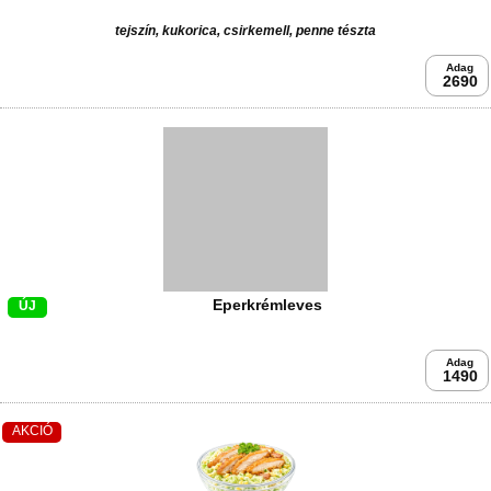
tejszín, kukorica, csirkemell, penne tészta
Adag
2690
Eperkrémleves
ÚJ
Adag
1490
AKCIÓ