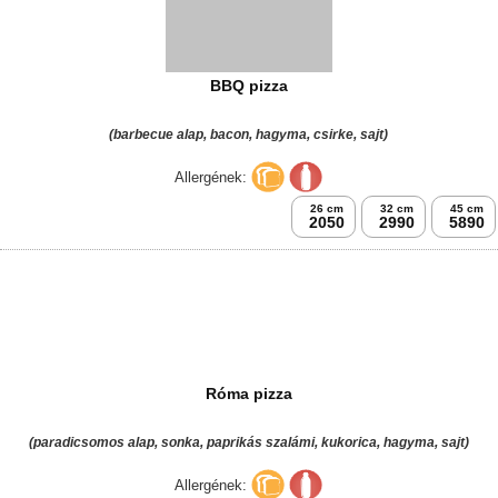
BBQ pizza
(barbecue alap, bacon, hagyma, csirke, sajt)
Allergének:
26 cm
32 cm
45 cm
2050
2990
5890