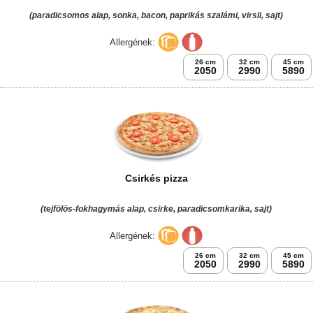
(paradicsomos alap, sonka, bacon, paprikás szalámi, virsli, sajt)
Allergének:
26 cm
32 cm
45 cm
2050
2990
5890
Csirkés pizza
(tejfölös-fokhagymás alap, csirke, paradicsomkarika, sajt)
Allergének:
26 cm
32 cm
45 cm
2050
2990
5890