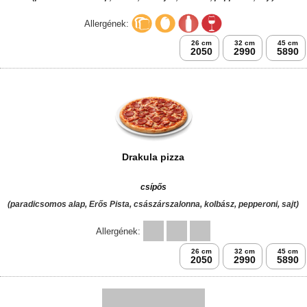
Allergének:
26 cm
32 cm
45 cm
2050
2990
5890
Drakula pizza
csípős
(paradicsomos alap, Erős Pista, császárszalonna, kolbász, pepperoni, sajt)
Allergének:
26 cm
32 cm
45 cm
2050
2990
5890