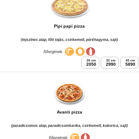
Pipi papi pizza
(tejszínes alap, főtt tojás, csirkemell, póréhagyma, sajt)
Allergének:
26 cm
32 cm
45 cm
2050
2990
5890
Avanti pizza
(paradicsomos alap, paradicsomkarika, csirkemell, kukorica, sajt)
Allergének: