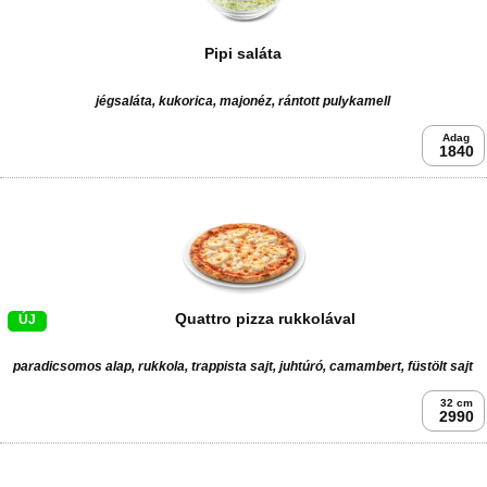
Pipi saláta
jégsaláta, kukorica, majonéz, rántott pulykamell
Adag
1840
Quattro pizza rukkolával
ÚJ
paradicsomos alap, rukkola, trappista sajt, juhtúró, camambert, füstölt sajt
32 cm
2990