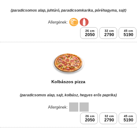
(paradicsomos alap, juhtúró, paradicsomkarika, póréhagyma, sajt)
Allergének:
26 cm
32 cm
45 cm
2050
2790
5190
Kolbászos pizza
(paradicsomos alap, sajt, kolbász, hegyes erős paprika)
Allergének:
26 cm
32 cm
45 cm
2050
2790
5190