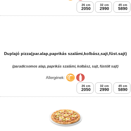
Róma pizza
(paradicsomos alap, sonka, paprikás szalámi, kukorica, hagyma, sajt)
Allergének:
26 cm
32 cm
45 cm
2050
2990
5890
Duplajó pizza(par.alap,paprikás szalámi,kolbász,sajt,füst.sajt)
(paradicsomos alap, paprikás szalámi, kolbász, sajt, füstölt sajt)
Allergének:
26 cm
32 cm
45 cm
2050
2990
5890