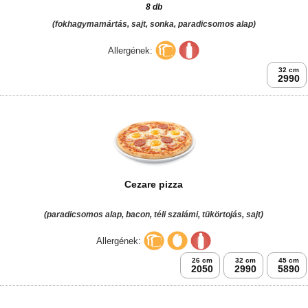
8 db
(fokhagymamártás, sajt, sonka, paradicsomos alap)
Allergének:
32 cm
2990
Cezare pizza
(paradicsomos alap, bacon, téli szalámi, tükörtojás, sajt)
Allergének:
26 cm
32 cm
45 cm
2050
2990
5890