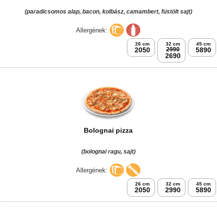
(paradicsomos alap, bacon, kolbász, camambert, füstölt sajt)
Allergének:
26 cm
32 cm
45 cm
2050
2990
5890
2690
Bolognai pizza
(bolognai ragu, sajt)
Allergének:
26 cm
32 cm
45 cm
2050
2990
5890