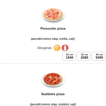
Proscutto pizza
(paradicsomos alap, sonka, sajt)
Allergének:
26 cm
32 cm
45 cm
1940
2690
5090
Szalámis pizza
(paradicsomos alap, szalámi, sajt)