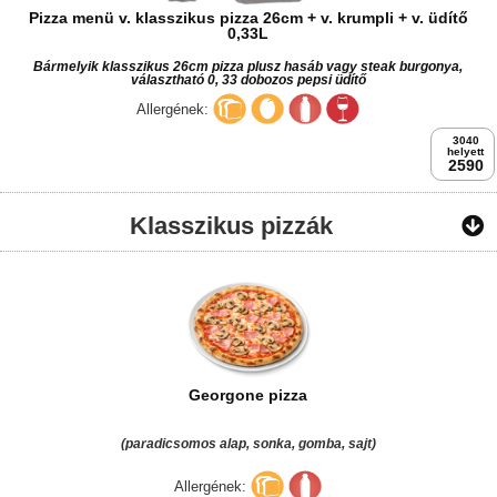
Pizza menü v. klasszikus pizza 26cm + v. krumpli + v. üdítő
0,33L
Bármelyik klasszikus 26cm pizza plusz hasáb vagy steak burgonya,
választható 0, 33 dobozos pepsi üdítő
Allergének:
3040
helyett
2590
Klasszikus pizzák
Georgone pizza
(paradicsomos alap, sonka, gomba, sajt)
Allergének: