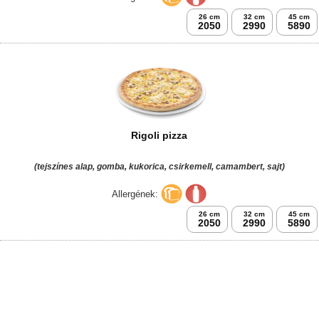
26 cm
32 cm
45 cm
2050
2990
5890
Rigoli pizza
(tejszínes alap, gomba, kukorica, csirkemell, camambert, sajt)
Allergének:
26 cm
32 cm
45 cm
2050
2990
5890