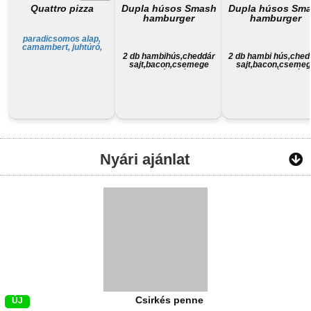
Quattro pizza
Dupla húsos Smash
Dupla húsos Sm
hamburger
hamburger
paradicsomos alap,
camambert, juhtúró,
füstölt sajt, trappista sajt,
2 db hambihús,cheddár
2 db hambi hús,ched
sajt,bacon,csemege
sajt,bacon,cseme
ubi,háziszósz
uborka,háziszósz,
választható krumpli, ü
Nyári ajánlat
Csirkés penne
ÚJ