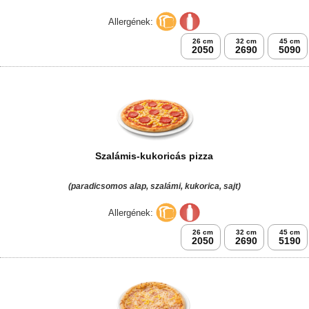
Allergének:
26 cm
32 cm
45 cm
2050
2690
5090
Szalámis-kukoricás pizza
(paradicsomos alap, szalámi, kukorica, sajt)
Allergének:
26 cm
32 cm
45 cm
2050
2690
5190