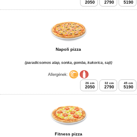
2050
2790
5190
Napoli pizza
(paradicsomos alap, sonka, gomba, kukorica, sajt)
Allergének:
26 cm
32 cm
45 cm
2050
2790
5190
Fitness pizza