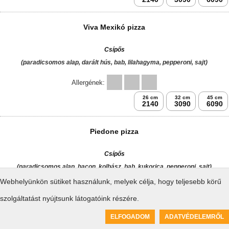
Magyaros pizza
Csípős
(paradicsomos alap, bacon, kolbász, gomba, lilahagyma, pepperoni, sajt)
Allergének:
26 cm
32 cm
45 cm
2140
3090
6090
Viva Mexikó pizza
Webhelyünkön sütiket használunk, melyek célja, hogy teljesebb körű
szolgáltatást nyújtsunk látogatóink részére.
Csípős
0
(paradicsomos alap, darált hús, bab, lilahagyma, pepperoni, sajt)
ELFOGADOM
ADATVÉDELEMRŐL
Kosár üres