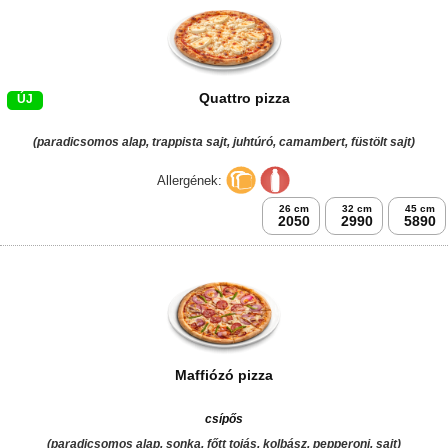
Quattro pizza
ÚJ
(paradicsomos alap, trappista sajt, juhtúró, camambert, füstölt sajt)
Allergének:
26 cm
32 cm
45 cm
2050
2990
5890
Maffiózó pizza
csípős
(paradicsomos alap, sonka, főtt tojás, kolbász, pepperoni, sajt)