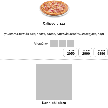
Calipso pizza
(mustáros-tormás alap, sonka, bacon, paprikás szalámi, lilahagyma, sajt)
Allergének:
26 cm
32 cm
45 cm
2050
2990
5890
Kannibál pizza