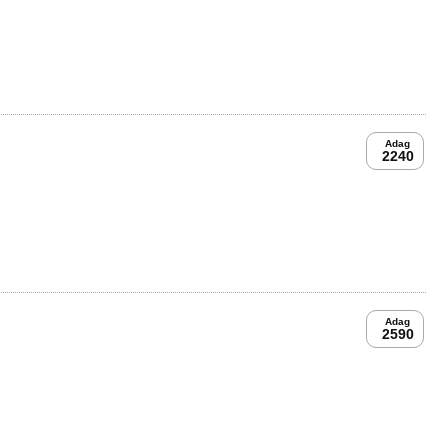
Adag
2240
Adag
2590