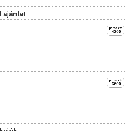
 ajánlat
páros étel
4300
páros étel
3600
akciók