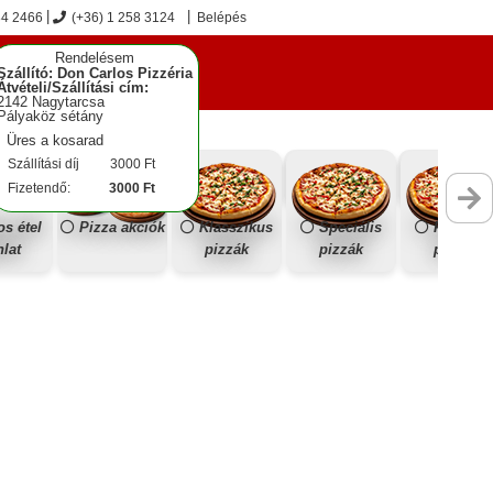
84 2466
(+36) 1 258 3124
Belépés
Rendelésem
Szállító: Don Carlos Pizzéria
Átvételi/Szállítási cím:
2142 Nagytarcsa
Pályaköz sétány
Üres a kosarad
Szállítási díj
3000 Ft
Fizetendő:
3000 Ft
os étel
Pizza akciók
Klasszikus
Speciális
Prémiu
nlat
pizzák
pizzák
pizzák