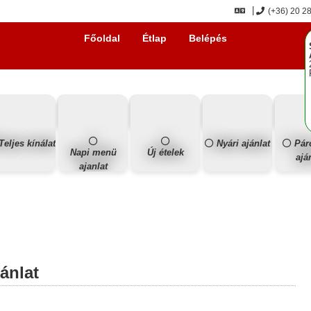
(+36) 20 2
Főoldal
Étlap
Belépés
Teljes kínálat
Nyári ajánlat
Pár
Napi menü
Új ételek
ajá
ajanlat
jánlat