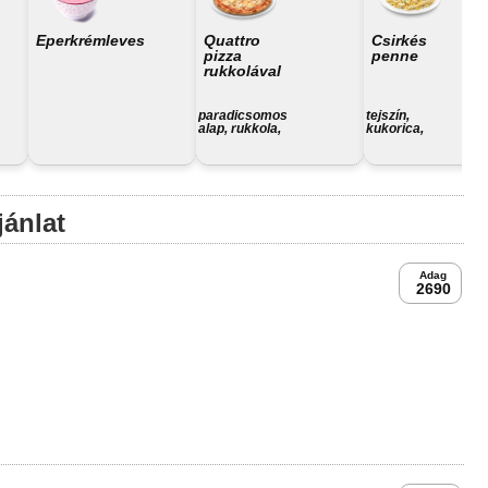
Eperkrémleves
Quattro
Csirkés
pizza
penne
rukkolával
paradicsomos
tejszín,
alap, rukkola,
kukorica,
trappista sajt,
csirkemell,
juhtúró,
penne tészta
camambert,
füstölt sajt
jánlat
Adag
2690