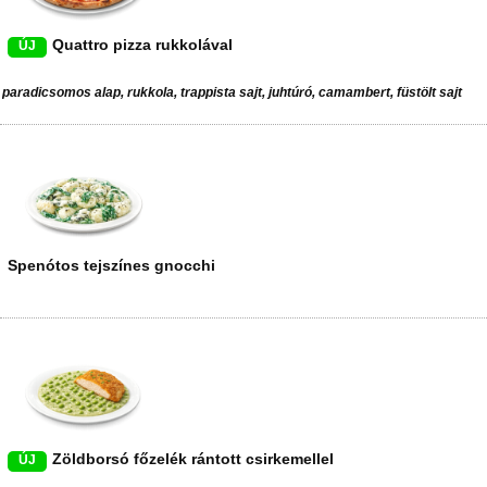
Quattro pizza rukkolával
ÚJ
paradicsomos alap, rukkola, trappista sajt, juhtúró, camambert, füstölt sajt
Spenótos tejszínes gnocchi
Zöldborsó főzelék rántott csirkemellel
ÚJ