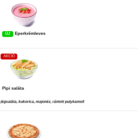
Eperkrémleves
ÚJ
AKCIÓ
Pipi saláta
jégsaláta, kukorica, majonéz, rántott pulykamell