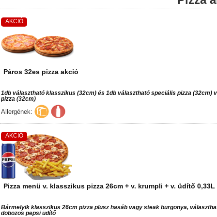
AKCIÓ
Páros 32es pizza akció
1db választható klasszikus (32cm) és 1db választható speciális pizza (32cm)
pizza (32cm)
Allergének:
AKCIÓ
Pizza menü v. klasszikus pizza 26cm + v. krumpli + v. üdítő 0,33L
Bármelyik klasszikus 26cm pizza plusz hasáb vagy steak burgonya, választhat
dobozos pepsi üdítő