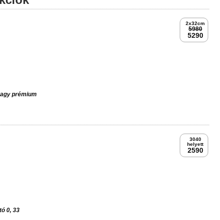
2x32cm
5980
5290
 vagy prémium
3040
helyett
2590
ó 0, 33