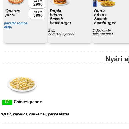
32 cm
2990
Quattro
Dupla
Dupla
45 cm
pizza
húsos
húsos
5890
Smash
Smash
hamburger
hamburger
paradicsomos
alap,
camambert,
2 db
2 db hambi
juhtúró, füstölt
hambihús,cheddár
hús,cheddár
sajt, trappista
sajt,bacon,csemege
sajt,bacon,csemege
sajt,
ubi,háziszósz
uborka,háziszósz,
választható
krumpli, üdítő
Nyári a
Csirkés penne
ÚJ
tejszín, kukorica, csirkemell, penne tészta