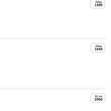
Adag
1490
Adag
1840
32 cm
2990