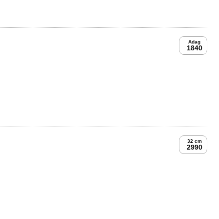
Adag
1490
Adag
1840
32 cm
2990