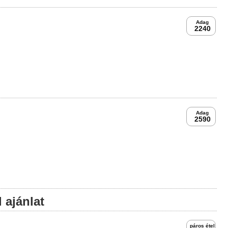
Adag
2240
Adag
2590