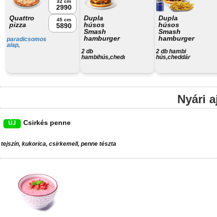
32 cm
2990
Quattro
Dupla
Dupla
45 cm
pizza
húsos
húsos
5890
Smash
Smash
hamburger
hamburger
paradicsomos
alap,
camambert,
2 db
2 db hambi
juhtúró, füstölt
hambihús,cheddár
hús,cheddár
sajt, trappista
sajt,bacon,csemege
sajt,bacon,csemege
sajt,
ubi,háziszósz
uborka,háziszósz,
választható
krumpli, üdítő
Nyári a
Csirkés penne
ÚJ
tejszín, kukorica, csirkemell, penne tészta