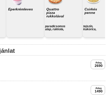
Eperkrémleves
Quattro
Csirkés
pizza
penne
rukkolával
paradicsomos
tejszín,
alap, rukkola,
kukorica,
trappista sajt,
csirkemell,
juhtúró,
penne tészta
camambert,
füstölt sajt
jánlat
Adag
2690