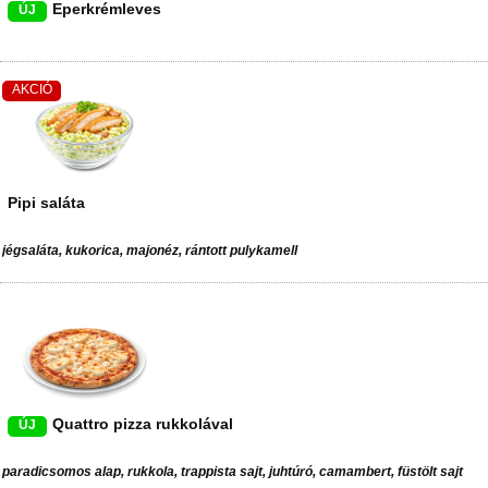
Eperkrémleves
ÚJ
AKCIÓ
Pipi saláta
jégsaláta, kukorica, majonéz, rántott pulykamell