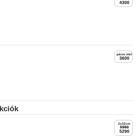
 ajánlat
páros étel
4300
páros étel
3600
akciók