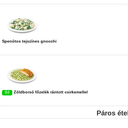
Quattro pizza rukkolával
ÚJ
paradicsomos alap, rukkola, trappista sajt, juhtúró, camambert, füstölt sajt
Spenótos tejszínes gnocchi
Zöldborsó főzelék rántott csirkemellel
ÚJ