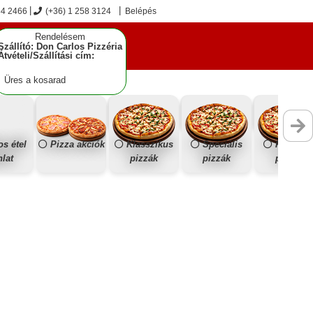
84 2466
(+36) 1 258 3124
Belépés
Rendelésem
Szállító: Don Carlos Pizzéria
Átvételi/Szállítási cím:
Üres a kosarad
os étel
Pizza akciók
Klasszikus
Speciális
Prémiu
nlat
pizzák
pizzák
pizzák