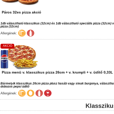
AKCIÓ
Páros 32es pizza akció
1db választható klasszikus (32cm) és 1db választható speciális pizza (32cm)
pizza (32cm)
Allergének:
AKCIÓ
Pizza menü v. klasszikus pizza 26cm + v. krumpli + v. üdítő 0,33L
Bármelyik klasszikus 26cm pizza plusz hasáb vagy steak burgonya, választhat
dobozos pepsi üdítő