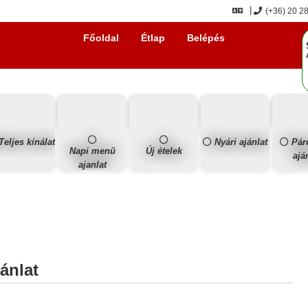
(+36) 20 2
Főoldal
Étlap
Belépés
Teljes kínálat
Nyári ajánlat
Pár
Napi menü
Új ételek
ajá
ajanlat
jánlat