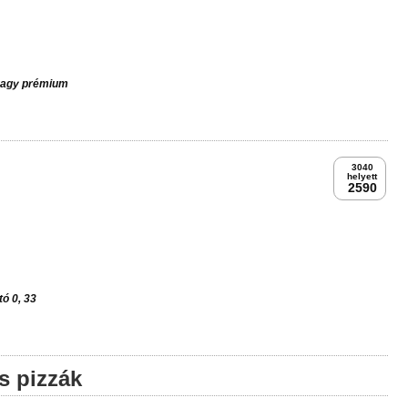
2x32cm
5980
5290
 vagy prémium
3040
helyett
2590
ó 0, 33